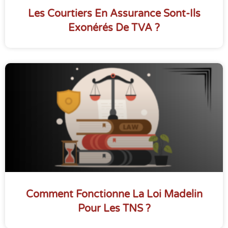
Les Courtiers En Assurance Sont-Ils
Exonérés De TVA ?
Comment Fonctionne La Loi Madelin
Pour Les TNS ?