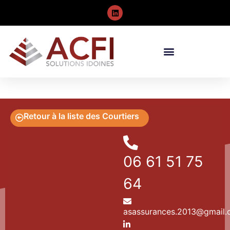
Retour à la liste des Courtiers
06 61 51 75
64
asassurances.2013@gmail