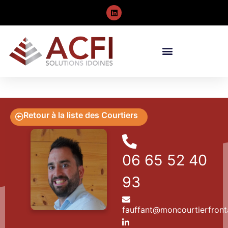
Retour à la liste des Courtiers
06 65 52 40
93
fauffant@moncourtierfront