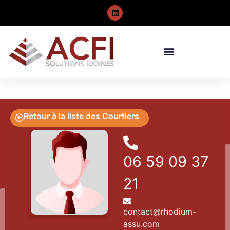
Retour à la liste des Courtiers
06 59 09 37
21
contact@rhodium-
assu.com